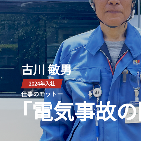
古川 敏男
2024年入社
仕事のモットー
｢電気事故の