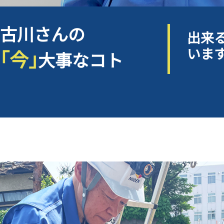
古川さんの
出来
いま
｢今｣
大事なコト